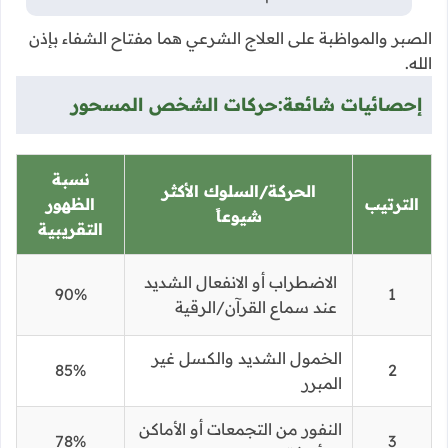
الصبر والمواظبة على العلاج الشرعي هما مفتاح الشفاء بإذن
الله.
إحصائيات شائعة:
حركات الشخص المسحور
نسبة
الحركة/السلوك الأكثر
الترتيب
الظهور
شيوعاً
التقريبية
الاضطراب أو الانفعال الشديد
90%
1
عند سماع القرآن/الرقية
الخمول الشديد والكسل غير
85%
2
المبرر
النفور من التجمعات أو الأماكن
78%
3