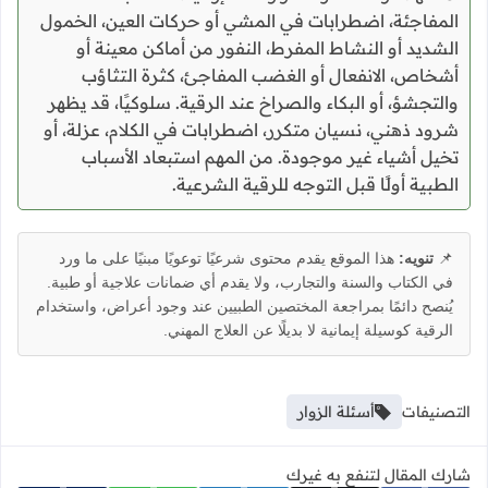
المفاجئة، اضطرابات في المشي أو حركات العين، الخمول
الشديد أو النشاط المفرط، النفور من أماكن معينة أو
أشخاص، الانفعال أو الغضب المفاجئ، كثرة التثاؤب
والتجشؤ، أو البكاء والصراخ عند الرقية. سلوكيًا، قد يظهر
شرود ذهني، نسيان متكرر، اضطرابات في الكلام، عزلة، أو
تخيل أشياء غير موجودة. من المهم استبعاد الأسباب
الطبية أولًا قبل التوجه للرقية الشرعية.
📌
تنويه:
هذا الموقع يقدم محتوى شرعيًا توعويًا مبنيًا على ما ورد
في الكتاب والسنة والتجارب، ولا يقدم أي ضمانات علاجية أو طبية.
يُنصح دائمًا بمراجعة المختصين الطبيين عند وجود أعراض، واستخدام
الرقية كوسيلة إيمانية لا بديلًا عن العلاج المهني.
التصنيفات
أسئلة الزوار
شارك المقال لتنفع به غيرك