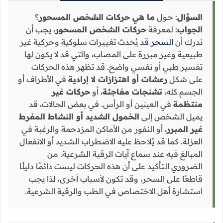
السؤال
: حول
ما هي حركات الشخص المسحور
؟
الجواب
: لمعرفة
حركات الشخص المسحور
، يجب أن
ندرك أن
السحر
قد يُحدث تغييرات سلوكية وحركية غير
طبيعية وغير مبررة على المصاب، والتي قد لا يكون لها
تفسير طبي أو نفسي واضح. قد تظهر هذه الحركات
على شكل
رعشات أو اهتزازات لا إرادية
في الأطراف أو
الجسم كله،
تشنجات مفاجئة
، أو
حركات غير
منتظمة
في العينين أو الرأس. في بعض الحالات، قد
يميل الشخص إلى
الخمول الشديد أو النشاط المفرط
غير المبرر
، أو النفور من الأماكن المزدحمة والرغبة في
العزلة. كما قد يُلاحظ عليه الاضطراب الشديد أو الانفعال
المبالغ فيه عند سماع آيات الرقية الشرعية. من
الضروري التأكيد على أن هذه الحركات ليست دائمًا دليلًا
قاطعًا على السحر، وقد تكون لأسباب أخرى، لذا يجب
استشارة أهل الاختصاص في الطب والرقية الشرعية.