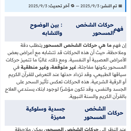
📅 تم النشر:
3‏/9‏/2025 —
🔁 آخر تحديث:
3‏/9‏/2025
حركات الشخص
: بين الوضوح
فهم
المسحور
والتشابه
إن فهم
ما هي حركات الشخص المسحور
يتطلب دقة
وملاحظة، حيث أن هذه الحركات قد تتشابه مع أعراض بعض
الأمراض العصبية أو النفسية. ومع ذلك، غالبًا ما تتميز حركات
المسحور بكونها مفاجئة،
غير متوقعة، وغير منطقية
في
سياقها الطبيعي، وقد تزداد حدتها عند التعرض للقرآن الكريم
أو الرقية الشرعية. هذه الحركات تعكس تأثير السحر على
الجسد والنفس، وقد تكون مؤشرًا لوجود ابتلاء يستدعي العلاج
بالقرآن الكريم والسنة النبوية.
الشخص
جسدية وسلوكية
حركات
المسحور
مميزة
عند النظر إلى
حركات الشخص المسحور
، يمكن ملاحظة