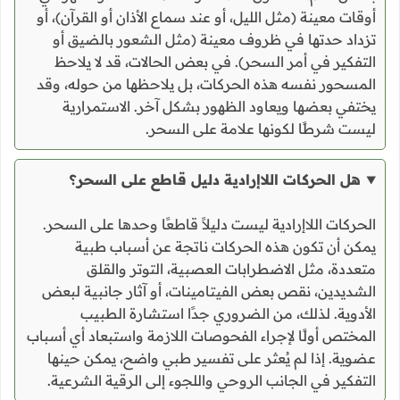
أوقات معينة (مثل الليل، أو عند سماع الأذان أو القرآن)، أو
تزداد حدتها في ظروف معينة (مثل الشعور بالضيق أو
التفكير في أمر السحر). في بعض الحالات، قد لا يلاحظ
المسحور نفسه هذه الحركات، بل يلاحظها من حوله، وقد
يختفي بعضها ويعاود الظهور بشكل آخر. الاستمرارية
ليست شرطًا لكونها علامة على السحر.
هل الحركات اللاإرادية دليل قاطع على السحر؟
الحركات اللاإرادية ليست دليلاً قاطعًا وحدها على السحر.
يمكن أن تكون هذه الحركات ناتجة عن أسباب طبية
متعددة، مثل الاضطرابات العصبية، التوتر والقلق
الشديدين، نقص بعض الفيتامينات، أو آثار جانبية لبعض
الأدوية. لذلك، من الضروري جدًا استشارة الطبيب
المختص أولًا لإجراء الفحوصات اللازمة واستبعاد أي أسباب
عضوية. إذا لم يُعثر على تفسير طبي واضح، يمكن حينها
التفكير في الجانب الروحي واللجوء إلى الرقية الشرعية.