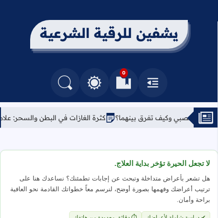
يشفين للرقية الشرعية
0
القائمة
العلامات المرجعية
البحث في المدونة
التغيير بين الوضع النهاري والداكن
وكيف تفرق بينهما؟
كثرة الغازات في البطن والسحر: علامة خفية يجهلها
لا تجعل الحيرة تؤخر بداية العلاج.
هل تشعر بأعراض متداخلة وتبحث عن إجابات تطمئنك؟ نساعدك هنا على
ترتيب أعراضك وفهمها بصورة أوضح، لنرسم معاً خطواتك القادمة نحو العافية
براحة وأمان.
✔ دراسة شاملة لأعراضك
⏱ دقائق معدودة من هاتفك