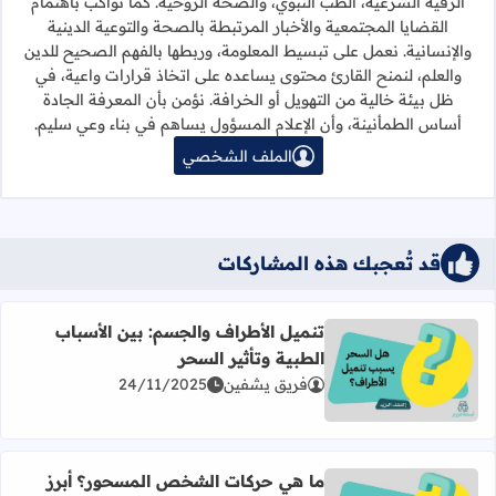
الرقية الشرعية، الطب النبوي، والصحة الروحية. كما نواكب باهتمام
القضايا المجتمعية والأخبار المرتبطة بالصحة والتوعية الدينية
والإنسانية. نعمل على تبسيط المعلومة، وربطها بالفهم الصحيح للدين
والعلم، لنمنح القارئ محتوى يساعده على اتخاذ قرارات واعية، في
ظل بيئة خالية من التهويل أو الخرافة. نؤمن بأن المعرفة الجادة
أساس الطمأنينة، وأن الإعلام المسؤول يساهم في بناء وعي سليم.
الملف الشخصي
قد تُعجبك هذه المشاركات
تنميل الأطراف والجسم: بين الأسباب
الطبية وتأثير السحر
اقرأ المزيد عن تنميل الأطراف والجسم: بين الأسباب الطبية وت
فريق يشفين
24/11/2025
ما هي حركات الشخص المسحور؟ أبرز