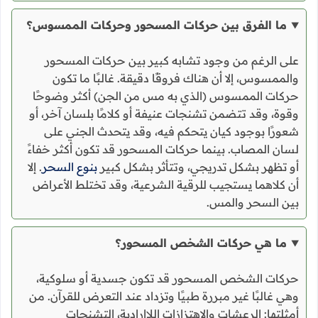
ما الفرق بين حركات المسحور وحركات الممسوس؟
على الرغم من وجود تشابه كبير بين حركات المسحور
والممسوس، إلا أن هناك فروقًا دقيقة. غالبًا ما تكون
حركات الممسوس (الذي به مس من الجن) أكثر وضوحًا
وقوة، وقد تتضمن تشنجات عنيفة أو كلامًا بلسان آخر، أو
شعورًا بوجود كيان يتحكم فيه، وقد يتحدث الجني على
لسان المصاب. بينما حركات المسحور قد تكون أكثر خفاءً
أو تظهر بشكل تدريجي، وتتأثر بشكل كبير
بنوع السحر
. إلا
أن كلاهما يستجيب للرقية الشرعية، وقد تختلط الأعراض
بين السحر والمس.
ما هي حركات الشخص المسحور؟
حركات الشخص المسحور قد تكون جسدية أو سلوكية،
وهي غالبًا غير مبررة طبيًا وتزداد عند التعرض للقرآن. من
أمثلتها: الرعشات والاهتزازات اللاإرادية، التشنجات