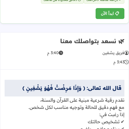
📋 ابدأ الآن
🌿 نسعد بتواصلك معنا
فريق يشفين
3:40 م
3:43 م
قال الله تعالى: ﴿ وَإِذَا مَرِضْتُ فَهُوَ يَشْفِينِ ﴾
نقدم رقية شرعية مبنية على القرآن والسنة،
مع فهم دقيق للحالة وتوجيه مناسب لكل شخص.
إذا رغبت في:
✔ تشخيص حالتك
✔ برنامج علاجي واضح