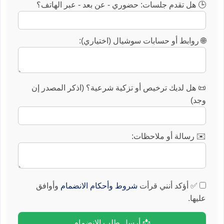
🕒 هل تقدم جلسات: حضوري - عن بعد - عبر الهاتف؟
🌐 روابط أو حسابات سوشيال (اختياري):
📜 هل لديك ترخيص أو تزكية شرعية؟ (اذكر المصدر إن
وجد)
✉️ رسالة أو ملاحظات:
✅ أؤكد أنني قرأت
شروط وأحكام الانضمام
وأوافق
عليها.
📩 أرسل طلب الانضمام