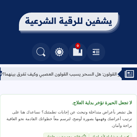
يشفين للرقية الشرعية
0
القائمة
العلامات المرجعية
البحث في المدونة
التغيير بين الوضع النهاري والداكن
ر القولون: هل السحر يسبب القولون العصبي وكيف تفرق بينهما؟
كثرة 
لا تجعل الحيرة تؤخر بداية العلاج.
هل تشعر بأعراض متداخلة وتبحث عن إجابات تطمئنك؟ نساعدك هنا على
ترتيب أعراضك وفهمها بصورة أوضح، لنرسم معاً خطواتك القادمة نحو العافية
براحة وأمان.
✔ دراسة شاملة لأعراضك
⏱ دقائق معدودة من هاتفك