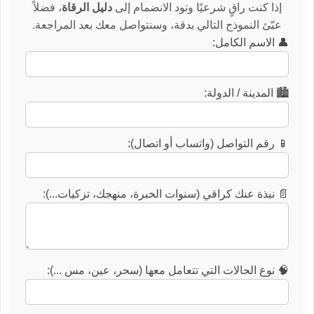
إذا كنت راقٍ شرعيًا وتود الانضمام إلى
دليل الرقاة
، فضلاً
عبّئ النموذج التالي بدقة، وسنتواصل معك بعد المراجعة.
👤 الاسم الكامل:
🏙️ المدينة / الدولة:
📱 رقم التواصل (واتساب أو اتصال):
📄 نبذة عنك كراقي (سنوات الخبرة، منهجك، تزكيات...):
🧠 نوع الحالات التي تتعامل معها (سحر، عين، مس ...):