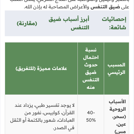
على
ضيق التنفس
والأعراض المصاحبة له بإذن الله.
إحصائيات
أبرز أسباب ضيق
(مقارنة)
شائعة:
التنفس
نسبة
احتمال
المسبب
حدوث
علامات مميزة (للتفريق)
الرئيسي
ضيق
التنفس
منه
الأسباب
لا يوجد تفسير طبي، يزداد عند
الروحية
40-
القرآن، كوابيس، نفور من
(سحر،
50%
العبادات، شعور بالكتمة أو الثقل
عين،
في الصدر.
مس)