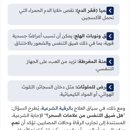
الأنيميا (فقر الدم):
نقص خلايا الدم الحمراء التي
تحمل الأكسجين.
القلق ونوبات الهلع:
يمكن أن تسبب أعراضًا جسدية
قوية، بما في ذلك ضيق التنفس والشعور بالاختناق.
السمنة المفرطة:
تزيد من العبء على الجهاز
التنفسي.
التعرض للملوثات:
مثل دخان السجائر، التلوث
الهوائي، أو المواد الكيميائية.
ومع ذلك، في سياق العلاج
بالرقية الشرعية
، يُطرح السؤال:
"
هل ضيق التنفس من علامات السحر؟
" الإجابة الشرعية،
المستندة إلى تجارب الرقاة وحالات المصابين، تؤكد أن
نعم
،
يمكن للسحر أو المس أن يكون سببًا مباشرًا لهذه الأعراض،