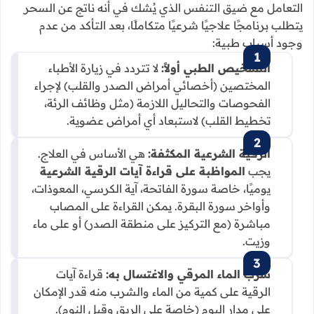
التعامل مع ضيق التنفس الذي يُشك في أنه ناتج عن السحر
يتطلب برنامجًا علاجيًا شرعيًا متكاملًا، بعد التأكد من عدم
وجود أسباب طبية:
التشخيص الطبي أولاً:
لا تتردد في زيارة الأطباء
المختصين (أخصائي أمراض الصدر والقلب) لإجراء
الفحوصات والتحاليل اللازمة (مثل وظائف الرئة،
تخطيط القلب) لاستبعاد أي أمراض عضوية.
الرقية الشرعية المكثفة:
هي الأساس في العلاج.
يجب
المواظبة على قراءة آيات الرقية الشرعية
يوميًا، خاصة سورة الفاتحة، آية الكرسي، المعوذات،
وأواخر سورة البقرة. يمكن القراءة على المصاب
مباشرة (مع التركيز على منطقة الصدر) أو على ماء
وزيت.
شرب الماء المرقي والاغتسال به:
قراءة آيات
الرقية على كمية من الماء والشرب منه قدر الإمكان
على مدار اليوم (خاصة على الريق وقبل النوم).