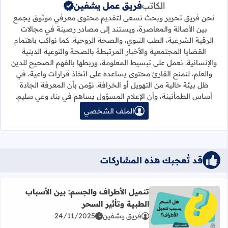
الكاتب
فريق عمل يشفين
نحن فريق تحرير وبحث نسعى لتقديم محتوى معرفي موثوق يجمع
بين الأصالة والمعاصرة، ويستند إلى مصادر رصينة في مجالات
الرقية الشرعية، الطب النبوي، والصحة الروحية. كما نواكب باهتمام
القضايا المجتمعية والأخبار المرتبطة بالصحة والتوعية الدينية
والإنسانية. نعمل على تبسيط المعلومة، وربطها بالفهم الصحيح للدين
والعلم، لنمنح القارئ محتوى يساعده على اتخاذ قرارات واعية، في
ظل بيئة خالية من التهويل أو الخرافة. نؤمن بأن المعرفة الجادة
أساس الطمأنينة، وأن الإعلام المسؤول يساهم في بناء وعي سليم.
الملف الشخصي
قد تُعجبك هذه المشاركات
تنميل الأطراف والجسم: بين الأسباب
الطبية وتأثير السحر
اقرأ المزيد عن تنميل الأطراف والجسم: بين الأسباب الطبية وت
فريق يشفين
24/11/2025