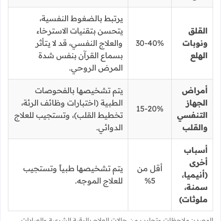
يرتبط بالضغوط النفسية،
القلق
يتحسن بتقنيات الاسترخاء
ونوبات
30-40%
والعلاج النفسي، قد لا يتأثر
الهلع
بسماع القرآن بنفس شدة
المرض الروحي.
أمراض
يتم تشخيصها بالفحوصات
الجهاز
الطبية (اختبارات وظائف الرئة،
15-20%
التنفسي
تخطيط القلب)، وتستجيب للعلاج
والقلب
الدوائي.
أسباب
أخرى
أقل من
يتم تشخيصها طبياً وتستجيب
(أنيميا،
5%
للعلاج الموجه.
سمنة،
ملوثات)
المصدر: ملاحظات وتجارب من حالات العلاج بالرقية الشرعية والعيادات