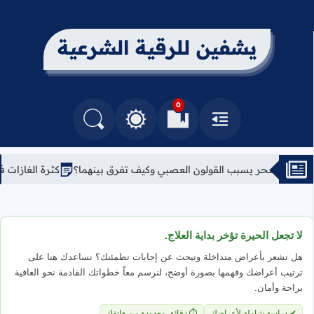
يشفين للرقية الشرعية
0
القائمة
العلامات المرجعية
البحث في المدونة
التغيير بين الوضع النهاري والداكن
ب القولون العصبي وكيف تفرق بينهما؟
كثرة الغازات في البطن والسحر: 
لا تجعل الحيرة تؤخر بداية العلاج.
هل تشعر بأعراض متداخلة وتبحث عن إجابات تطمئنك؟ نساعدك هنا على
ترتيب أعراضك وفهمها بصورة أوضح، لنرسم معاً خطواتك القادمة نحو العافية
براحة وأمان.
✔ دراسة شاملة لأعراضك
⏱ دقائق معدودة من هاتفك