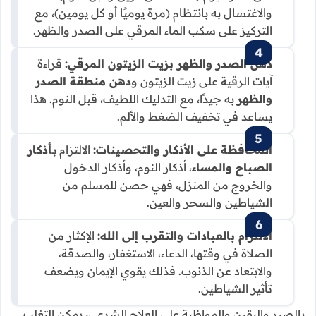
والاغتسال به بانتظام (مرة يوميًا أو كل يومين)، مع
التركيز على سكب الماء المرقي على الصدر والظهر.
دهن الصدر والظهر بزيت الزيتون المرقي:
قراءة
آيات الرقية على زيت الزيتون و
دهن منطقة الصدر
والظهر
به جيدًا، مع التدليك اللطيف، قبل النوم. هذا
يساعد في تخفيف الضغط والألم.
المحافظة على الأذكار والتحصينات:
الالتزام بـ
أذكار
الصباح والمساء
، أذكار النوم، وأذكار الدخول
والخروج من المنزل، فهي حصن للمسلم من
الشياطين والسحر والعين.
الالتزام بالعبادات والتقرب إلى الله:
الإكثار من
الصلاة في وقتها، الدعاء، الاستغفار، والصدقة،
والابتعاد عن الذنوب. فذلك يقوي الإيمان ويضعف
تأثير الشياطين.
بالصبر واليقين والمواظبة على العلاج الشرعي، يمكن التغلب