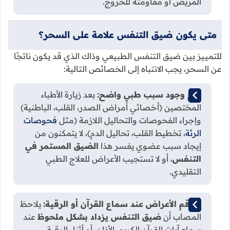
المريض أو مقاومته للخروج.
متى يكون ضيق التنفس علامة على السحر؟
للتمييز بين ضيق التنفس الطبيعي وذاك الذي قد يكون ناتجًا
عن السحر، يجب الانتباه إلى الخصائص التالية:
عدم وجود سبب طبي واضح:
بعد زيارة الأطباء
المختصين (أخصائي أمراض الصدر، القلب، الباطنية)
وإجراء الفحوصات والتحاليل اللازمة (مثل
فحوصات
الرئة
، تخطيط القلب، تحاليل الدم)، لا يتمكنون من
إيجاد سبب عضوي يفسر هذا
الضيق المستمر في
التنفس
، أو لا تستجيب الأعراض للعلاج الطبي
التقليدي.
تفاقم الأعراض عند سماع القرآن أو الرقية:
يلاحظ
المصاب أن
ضيق التنفس يزداد بشكل ملحوظ
عند
سماع آيات القرآن الكريم، الأذان، أو أثناء الرقية