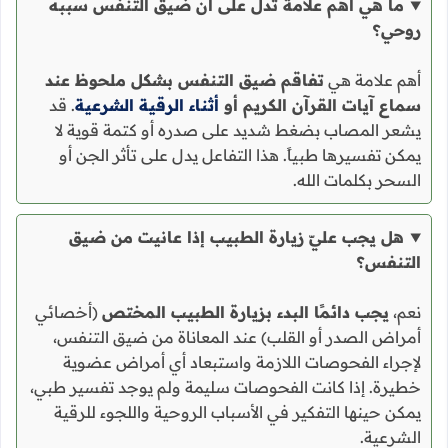
ما هي أهم علامة تدل على أن ضيق التنفس سببه
روحي؟
أهم علامة هي
تفاقم ضيق التنفس بشكل ملحوظ عند
سماع آيات القرآن الكريم أو
أثناء الرقية الشرعية
. قد
يشعر المصاب بضغط شديد على صدره أو كتمة قوية لا
يمكن تفسيرها طبياً. هذا التفاعل يدل على تأثر الجن أو
السحر بكلمات الله.
هل يجب عليّ زيارة الطبيب إذا عانيت من ضيق
التنفس؟
نعم،
يجب دائمًا البدء بزيارة الطبيب المختص
(أخصائي
أمراض الصدر أو القلب) عند المعاناة من ضيق التنفس،
لإجراء الفحوصات اللازمة واستبعاد أي أمراض عضوية
خطيرة. إذا كانت الفحوصات سليمة ولم يوجد تفسير طبي،
يمكن حينها التفكير في الأسباب الروحية واللجوء للرقية
الشرعية.