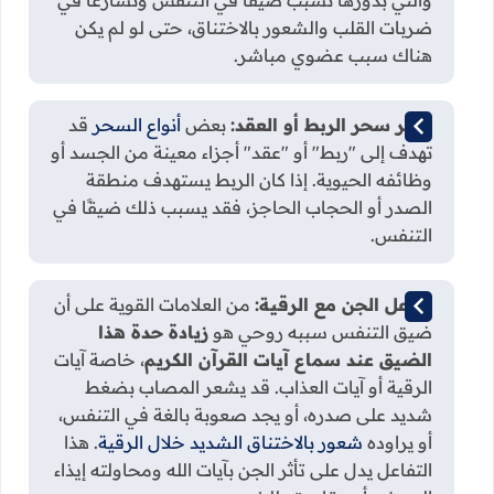
والتي بدورها تسبب ضيقًا في التنفس وتسارعًا في
ضربات القلب والشعور بالاختناق، حتى لو لم يكن
هناك سبب عضوي مباشر.
تأثير سحر الربط أو العقد:
بعض
أنواع السحر
قد
تهدف إلى "ربط" أو "عقد" أجزاء معينة من الجسد أو
وظائفه الحيوية. إذا كان الربط يستهدف منطقة
الصدر أو الحجاب الحاجز، فقد يسبب ذلك ضيقًا في
التنفس.
تفاعل الجن مع الرقية:
من العلامات القوية على أن
ضيق التنفس سببه روحي هو
زيادة حدة هذا
الضيق عند سماع آيات القرآن الكريم
، خاصة آيات
الرقية أو آيات العذاب. قد يشعر المصاب بضغط
شديد على صدره، أو يجد صعوبة بالغة في التنفس،
أو يراوده
شعور بالاختناق الشديد خلال الرقية
. هذا
التفاعل يدل على تأثر الجن بآيات الله ومحاولته إيذاء