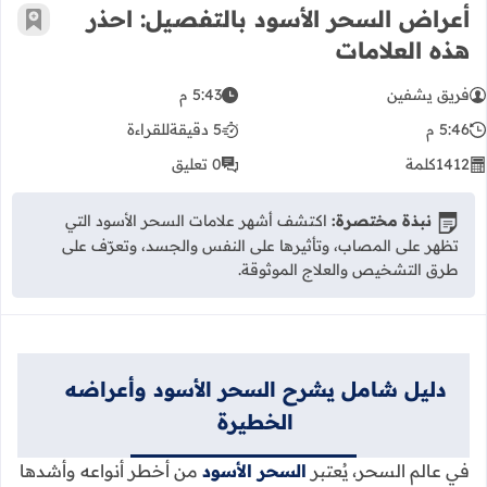
أعراض السحر الأسود بالتفصيل: احذر
أضف إ
هذه العلامات
فريق يشفين
5:43 م
5:46 م
5 دقيقة
للقراءة
1412
كلمة
0 تعليق
نبذة مختصرة:
اكتشف أشهر علامات السحر الأسود التي
تظهر على المصاب، وتأثيرها على النفس والجسد، وتعرّف على
طرق التشخيص والعلاج الموثوقة.
دليل شامل يشرح السحر الأسود وأعراضه
الخطيرة
في عالم السحر، يُعتبر
السحر الأسود
من أخطر أنواعه وأشدها