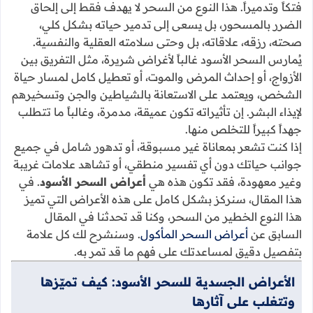
فتكاً وتدميراً. هذا النوع من السحر لا يهدف فقط إلى إلحاق
الضرر بالمسحور، بل يسعى إلى تدمير حياته بشكل كلي،
صحته، رزقه، علاقاته، بل وحتى سلامته العقلية والنفسية.
يُمارس السحر الأسود غالباً لأغراض شريرة، مثل التفريق بين
الأزواج، أو إحداث المرض والموت، أو تعطيل كامل لمسار حياة
الشخص، ويعتمد على الاستعانة بالشياطين والجن وتسخيرهم
لإيذاء البشر. إن تأثيراته تكون عميقة، مدمرة، وغالباً ما تتطلب
جهداً كبيراً للتخلص منها.
إذا كنت تشعر بمعاناة غير مسبوقة، أو تدهور شامل في جميع
جوانب حياتك دون أي تفسير منطقي، أو تشاهد علامات غريبة
وغير معهودة، فقد تكون هذه هي
أعراض السحر الأسود
. في
هذا المقال، سنركز بشكل كامل على هذه الأعراض التي تميز
هذا النوع الخطير من السحر، وكنا قد تحدثنا في المقال
السابق عن
أعراض السحر المأكول
. وسنشرح لك كل علامة
بتفصيل دقيق لمساعدتك على فهم ما قد تمر به.
الأعراض الجسدية للسحر الأسود: كيف تميّزها
وتتغلب على آثارها