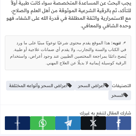
يجب البحث عن المساعدة المتخصصة سواء كانت طبية أولاً
للتأكد، ثم بالرقية الشرعية الموثوقة من أهل العلم والصلاح،
مع الاستمرارية والثقة المطلقة في قدرة الله على الشفاء، فهو
وحده الشافي والمعافي.
📌
تنويه:
هذا الموقع يقدم محتوى شرعيًا توعويًا مبنيًا على ما ورد
في الكتاب والسنة والتجارب، ولا يقدم أي ضمانات علاجية أو طبية.
يُنصح دائمًا بمراجعة المختصين الطبيين عند وجود أعراض، واستخدام
الرقية كوسيلة إيمانية لا بديلًا عن العلاج المهني.
التصنيفات
أعراض السحر
أعراض السحر وأنواعه المختلفة
السحر
شارك المقال لتنفع به غيرك
عرض المزي
شارك على facebook
شارك على x
شارك على telegram
شارك على whatsapp