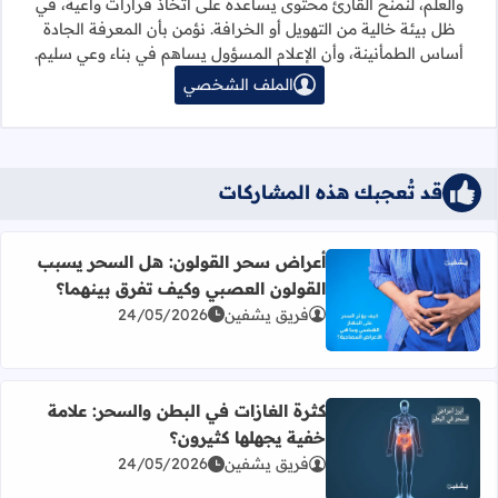
والعلم، لنمنح القارئ محتوى يساعده على اتخاذ قرارات واعية، في
ظل بيئة خالية من التهويل أو الخرافة. نؤمن بأن المعرفة الجادة
أساس الطمأنينة، وأن الإعلام المسؤول يساهم في بناء وعي سليم.
الملف الشخصي
قد تُعجبك هذه المشاركات
أعراض سحر القولون: هل السحر يسبب
القولون العصبي وكيف تفرق بينهما؟
اقرأ المزيد عن أعراض سحر القولون: هل السحر يسبب القولو
فريق يشفين
24/05/2026
كثرة الغازات في البطن والسحر: علامة
خفية يجهلها كثيرون؟
اقرأ المزيد عن كثرة الغازات في البطن والسحر: علامة خفية يج
فريق يشفين
24/05/2026