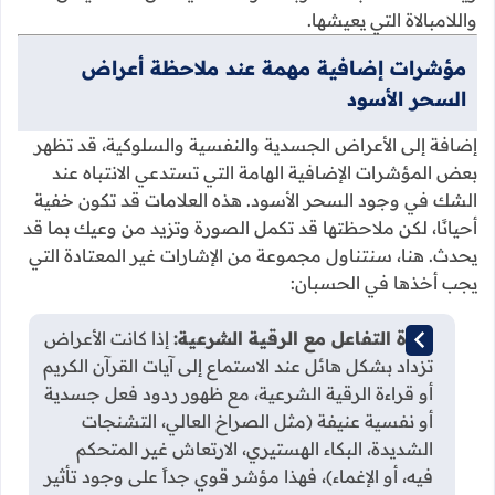
واللامبالاة التي يعيشها.
مؤشرات إضافية مهمة عند ملاحظة أعراض
السحر الأسود
إضافة إلى الأعراض الجسدية والنفسية والسلوكية، قد تظهر
بعض المؤشرات الإضافية الهامة التي تستدعي الانتباه عند
الشك في وجود السحر الأسود. هذه العلامات قد تكون خفية
أحيانًا، لكن ملاحظتها قد تكمل الصورة وتزيد من وعيك بما قد
يحدث. هنا، سنتناول مجموعة من الإشارات غير المعتادة التي
يجب أخذها في الحسبان:
شدة التفاعل مع الرقية الشرعية:
إذا كانت الأعراض
تزداد بشكل هائل عند الاستماع إلى آيات القرآن الكريم
أو قراءة الرقية الشرعية، مع ظهور ردود فعل جسدية
أو نفسية عنيفة (مثل الصراخ العالي، التشنجات
الشديدة، البكاء الهستيري، الارتعاش غير المتحكم
فيه، أو الإغماء)، فهذا مؤشر قوي جداً على وجود تأثير