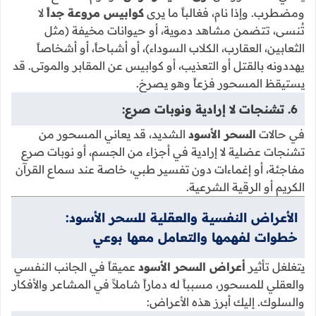
ومضطرب. وإذا نام، فغالباً ما يرى
كوابيس مروعة جداً
لا
تُنسى، تتضمن مشاهد دموية، أو حيوانات مخيفة (مثل
الثعابين، العقارب، الكلاب السوداء)، أو أشباحاً، أو أشخاصاً
يهددونه بالقتل أو التعذيب، أو كوابيس عن المقابر والموتى. قد
يستيقظ المسحور فزعاً وهو يصرخ.
6. تشنجات لا إرادية ونوبات صرع:
في حالات
السحر الأسود
الشديد، قد يعاني المسحور من
تشنجات عضلية لا إرادية في أجزاء من الجسم، أو نوبات صرع
مفاجئة، أو إغماءات دون تفسير طبي، خاصة عند سماع القرآن
الكريم أو الرقية الشرعية.
الأعراض النفسية والعقلية للسحر الأسود:
خطوات لفهمها والتعامل معها بوعي
يتغلغل تأثير
أعراض السحر الأسود
عميقاً في الجانب النفسي
والعقلي للمسحور، مسبباً له دماراً شاملاً في المشاعر والأفكار
والسلوك. إليك أبرز هذه الأعراض: