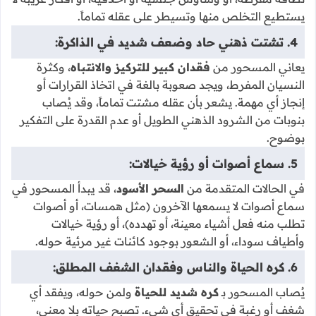
يستطيع التخلص منها وتسيطر على عقله تماماً.
4. تشتت ذهني حاد وضعف شديد في الذاكرة:
يعاني المسحور من
فقدان كبير للتركيز والانتباه
، وكثرة
النسيان المفرط، ويجد صعوبة بالغة في اتخاذ القرارات أو
إنجاز أي مهمة. يشعر بأن عقله مشتت تماماً، وقد يُصاب
بنوبات من الشرود الذهني الطويل أو عدم القدرة على التفكير
بوضوح.
5. سماع أصوات أو رؤية خيالات:
في الحالات المتقدمة من
السحر الأسود
، قد يبدأ المسحور في
سماع أصوات لا يسمعها الآخرون (مثل همسات، أو أصوات
تطلب منه فعل أشياء معينة، أو تهدده)، أو رؤية خيالات
وأطياف سوداء، أو الشعور بوجود كائنات غير مرئية حوله.
6. كره الحياة والناس وفقدان الشغف المطلق:
يُصاب المسحور بـ
كره شديد للحياة
ولمن حوله، ويفقد أي
شغف أو رغبة في تحقيق أي شيء. تصبح حياته بلا معنى،