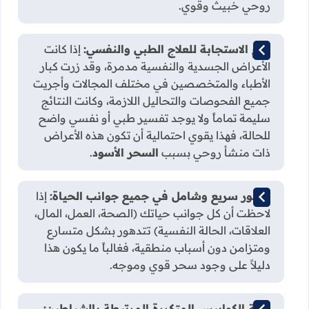
روحي خبيث وقوي.
عدم الاستجابة للعلاج الطبي والنفسي:
إذا كانت
الأعراض الجسدية والنفسية مدمرة، وقد زرت كبار
الأطباء والمتخصصين في مختلف المجالات وأجريت
جميع الفحوصات والتحاليل اللازمة، وكانت النتائج
سليمة تماماً ولا يوجد تفسير طبي أو نفسي واضح
للحالة، فهذا يقوي احتمالية أن تكون هذه الأعراض
ذات منشأ روحي بسبب
السحر الأسود
.
تدهور سريع وشامل في جميع جوانب الحياة:
إذا
لاحظت أن كل جوانب حياتك (الصحة، العمل، المال،
العلاقات، الحالة النفسية) تتدهور بشكل متسارع
ومتزامن دون أسباب منطقية، فغالباً ما يكون هذا
دليلاً على وجود سحر قوي وموجه.
رؤية الكوابيس المتكررة المرتبطة بالشياطين: