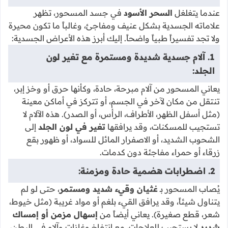
عندما يتغلغل
السحر الأسود
في جسد المسحور، تظهر
علاماته الجسدية بشكل عنيف ومفاجئ، وغالباً ما تكون محيرة
ولا تجد تفسيراً طبياً واضحاً. إليك أبرز هذه الأعراض الجسدية:
1. آلام جسدية شديدة ومستمرة مع تغير لون
الجلد:
يعاني المسحور من آلام مبرحة، حادة، وكأنها حرق أو وخز إبر،
تنتقل من مكان لآخر في الجسم، أو تتركز في أماكن معينة
(مثل أسفل الظهر، الأطراف، الرأس، أو الصدر). هذه الآلام لا
تستجيب للمسكنات، وقد يرافقها
تغير في لون الجلد
إلى
الشحوب الشديد، أو الاصفرار المائل للسواد، أو ظهور بقع
زرقاء أو حمراء مفاجئة دون كدمات.
2. اضطرابات هضمية حادة ومزمنة:
يُصاب المسحور بـ
غثيان وقيء شديد ومستمر
، حتى لو لم
يتناول شيئاً، وقد يرافق القيء بلغم أو مواد غريبة (مثل خيوط،
شعر، قطع صغيرة). يعاني أيضاً من
إسهال مزمن أو إمساك
شديد
لا يستجيب للعلاجات، مع انتفاخ وغازات وآلام في البطن،