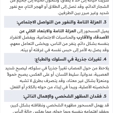
الشجار الدائم، وقد تصل إلى الطلاق أو الهجر التام، مع نفور
شديد وغير مبرر بين الطرفين.
3. العزلة التامة والنفور من التواصل الاجتماعي:
يميل المسحور إلى
العزلة التامة والابتعاد الكلي عن
الأصدقاء والأقارب
والمناسبات الاجتماعية، ويفضل الانفراد
بنفسه بشكل دائم. ينفر من الناس، ويخشى التعامل معهم،
وقد يصل به الأمر إلى حبس نفسه في غرفته أو بيته.
4. تغيرات جذرية في السلوك والطباع:
يلاحظ من حول المصاب تغيراً جذرياً في سلوكه، ليصبح شديد
العصبية، عدوانياً، سليط اللسان، أو على العكس، يصبح خمولاً
ومنعزلاً بشكل غير معتاد، وقد يتصرف بطرق لا تشبه
شخصيته الأصلية، ويبدأ في إيذاء من حوله بالكلام أو الفعل.
5. فقدان المظهر الشخصي والإهمال الذاتي:
قد يهمل المسحور مظهره الشخصي ونظافته بشكل كبير،
ويفقد اهتمامه بنفسه وبما حوله، مما يعكس حالة اليأس