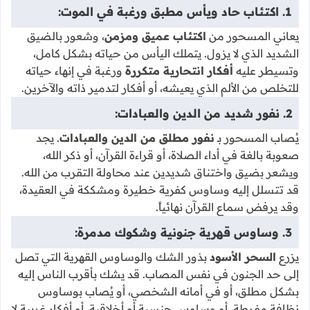
1. اكتئاب حاد ويأس مطبق ورغبة في الموت:
يعاني المسحور من
اكتئاب عميق ومزمن
، وشعور بالضيق
الشديد الذي لا يزول. يتملك اليأس من حياته بشكل كامل،
وتسيطر عليه
أفكار انتحارية متكررة
ورغبة في إنهاء حياته
للتخلص من الألم الذي يعيشه، أو أفكار لتدمير ذاته والآخرين.
2. نفور شديد من الدين والعبادات:
يُصاب المسحور بـ
نفور مطلق من الدين والعبادات
. يجد
صعوبة بالغة في أداء الصلاة، أو قراءة القرآن، أو ذكر الله،
ويشعر بضيق واختناق شديدين عند محاولة التقرب من الله.
قد تتسلل إليه وساوس كفرية خطيرة ومشككة في العقيدة،
وقد يرفض سماع القرآن نهائياً.
3. وساوس قهرية جنونية وشكوك مدمرة:
يزرع
السحر الأسود
بذور الشك والوساوس القهرية التي تصل
إلى حد الجنون في نفس المصاب. قد يشك بأقرب الناس إليه
بشكل مطلق، أو في أمانه الشخصي، أو يُصاب بوساوس
نظافة مفرطة، أو وساوس جنسية أو أخلاقية، أو أفكار غريبة لا