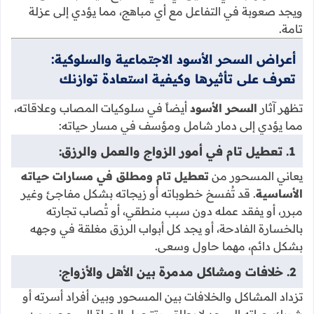
ويجد صعوبة في التفاعل مع أي مباهج، مما يؤدي إلى عزلة
تامة.
أعراض السحر الأسود الاجتماعية والسلوكية:
تعرف على تأثيرها وكيفية استعادة توازنك
تظهر آثار
السحر الأسود
أيضاً في سلوكيات المصاب وعلاقاته،
مما يؤدي إلى دمار شامل ومؤسف في مسار حياته:
1. تعطيل تام في أمور الزواج والعمل والرزق:
يعاني المسحور من
تعطيل تام ومطلق في مسارات حياته
الأساسية
. قد تُفسخ خطوباته أو زيجاته بشكل مفاجئ وغير
مبرر، أو يفقد عمله دون سبب منطقي، أو تُصاب تجارته
بالخسارة الفادحة، أو يجد كل أبواب الرزق مغلقة في وجهه
بشكل دائم، مهما حاول وسعى.
2. خلافات ومشاكل مدمرة بين الأهل والأزواج:
تزداد المشاكل والخلافات بين المسحور وبين أفراد أسرته أو
شريك حياته إلى حد لا يطاق، وتتحول الحياة إلى جحيم من