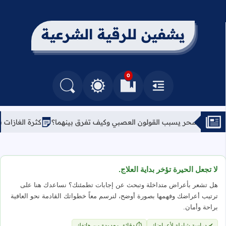
يشفين للرقية الشرعية
0
القائمة
العلامات المرجعية
البحث في المدونة
التغيير بين الوضع النهاري والداكن
سبب القولون العصبي وكيف تفرق بينهما؟
كثرة الغازات في البطن والسح
لا تجعل الحيرة تؤخر بداية العلاج.
هل تشعر بأعراض متداخلة وتبحث عن إجابات تطمئنك؟ نساعدك هنا على
ترتيب أعراضك وفهمها بصورة أوضح، لنرسم معاً خطواتك القادمة نحو العافية
براحة وأمان.
✔ دراسة شاملة لأعراضك
⏱ دقائق معدودة من هاتفك