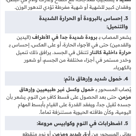
وفقدان كبير للشهية أو شهية مفرطة تؤدي لتدهور الوزن.
3. إحساس بالبرودة أو الحرارة الشديدة
والتنميل:
يشعر المصاب بـ
برودة شديدة جداً في الأطراف
(اليدين
والقدمين) حتى في الأجواء الحارة، أو على العكس، إحساس بـ
حرارة داخلية كالنار
تتنقل في الجسد. يرافق ذلك تنميل
وخدر مستمر في أجزاء مختلفة من الجسم، أو شعور
بالكهرباء.
4. خمول شديد وإرهاق دائم:
يُصاب المسحور بـ
خمول وكسل غير طبيعيين وإرهاق
مزمن
، حتى بعد الحصول على قسط كافٍ من النوم. يشعر بأن
جسده ثقيل جداً، ويفقد القدرة على القيام بأبسط المهام
اليومية، وكأن طاقته الحيوية مستنزفة تماماً.
5. اضطرابات في النوم وكوابيس مروعة:
يعاني المسحور من
أرق شديد ومزمن
، أو نوم متقطع