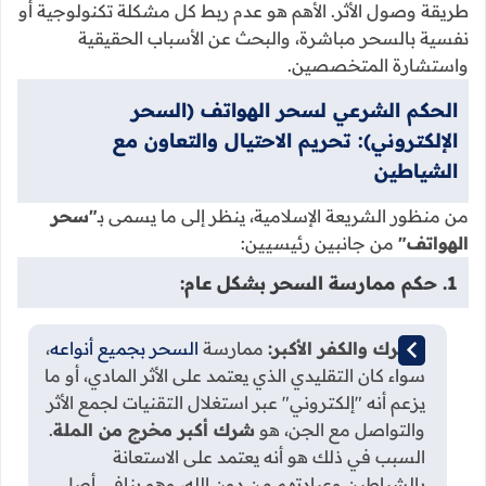
طريقة وصول الأثر. الأهم هو عدم ربط كل مشكلة تكنولوجية أو
نفسية بالسحر مباشرة، والبحث عن الأسباب الحقيقية
واستشارة المتخصصين.
الحكم الشرعي لسحر الهواتف (السحر
الإلكتروني): تحريم الاحتيال والتعاون مع
الشياطين
من منظور الشريعة الإسلامية، ينظر إلى ما يسمى بـ
"سحر
الهواتف"
من جانبين رئيسيين:
1. حكم ممارسة السحر بشكل عام:
الشرك والكفر الأكبر:
ممارسة
السحر بجميع أنواعه
،
سواء كان التقليدي الذي يعتمد على الأثر المادي، أو ما
يزعم أنه "إلكتروني" عبر استغلال التقنيات لجمع الأثر
والتواصل مع الجن، هو
شرك أكبر مخرج من الملة
.
السبب في ذلك هو أنه يعتمد على الاستعانة
بالشياطين وعبادتهم من دون الله، وهو ينافي أصل