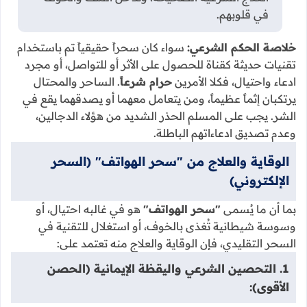
في قلوبهم.
خلاصة الحكم الشرعي:
سواء كان سحراً حقيقياً تم باستخدام
تقنيات حديثة كقناة للحصول على الأثر أو للتواصل، أو مجرد
ادعاء واحتيال، فكلا الأمرين
حرام شرعاً
. الساحر والمحتال
يرتكبان إثماً عظيماً، ومن يتعامل معهما أو يصدقهما يقع في
الشر. يجب على المسلم الحذر الشديد من هؤلاء الدجالين،
وعدم تصديق ادعاءاتهم الباطلة.
الوقاية والعلاج من "سحر الهواتف" (السحر
الإلكتروني)
بما أن ما يُسمى
"سحر الهواتف"
هو في غالبه احتيال، أو
وسوسة شيطانية تُغذى بالخوف، أو استغلال للتقنية في
السحر التقليدي، فإن الوقاية والعلاج منه تعتمد على:
1. التحصين الشرعي واليقظة الإيمانية (الحصن
الأقوى):