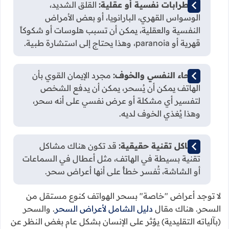
اضطرابات نفسية أو عقلية:
القلق الشديد،
الوسواس القهري، البارانويا، أو بعض الأمراض
النفسية والعقلية، يمكن أن تسبب هلوسات أو شكوكاً
قهرية أو paranoia، وهذا يحتاج إلى استشارة طبية.
الإيحاء النفسي والخوف:
مجرد الإيمان القوي بأن
الهاتف يمكن أن يُسحر، يمكن أن يدفع الشخص
لتفسير أي مشكلة أو عرض نفسي على أنه سحر،
وهذا يُغذي الخوف لديه.
مشاكل تقنية حقيقية:
قد تكون هناك مشاكل
تقنية بسيطة في الهاتف، مثل أعطال في السماعات
أو الشاشة، تُفسر خطأً على أنها أعراض سحر.
لا توجد أعراض "خاصة" بسحر الهواتف كنوع مستقل من
السحر. هناك مقال
دليل الشامل لأعراض السحر
. والسحر
(بآلياته التقليدية) يؤثر على الإنسان بشكل عام بغض النظر عن