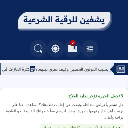
يشفين للرقية الشرعية
0
القائمة
العلامات المرجعية
البحث في المدونة
التغيير بين الوضع النهاري والداكن
قولون العصبي وكيف تفرق بينهما؟
كثرة الغازات في البطن والسحر: علا
لا تجعل الحيرة تؤخر بداية العلاج.
هل تشعر بأعراض متداخلة وتبحث عن إجابات تطمئنك؟ نساعدك هنا على
ترتيب أعراضك وفهمها بصورة أوضح، لنرسم معاً خطواتك القادمة نحو العافية
براحة وأمان.
✔ دراسة شاملة لأعراضك
⏱ دقائق معدودة من هاتفك