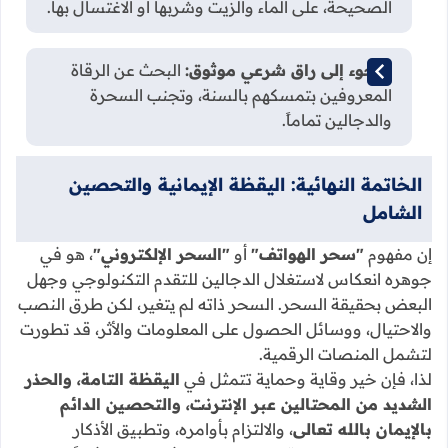
الصحيحة، على الماء والزيت وشربها أو الاغتسال بها.
اللجوء إلى راق شرعي موثوق:
البحث عن الرقاة
المعروفين بتمسكهم بالسنة، وتجنب السحرة
والدجالين تماماً.
الخاتمة النهائية: اليقظة الإيمانية والتحصين
الشامل
إن مفهوم
"سحر الهواتف"
أو
"السحر الإلكتروني"
، هو في
جوهره انعكاس لاستغلال الدجالين للتقدم التكنولوجي وجهل
البعض بحقيقة السحر. السحر ذاته لم يتغير، لكن طرق النصب
والاحتيال، ووسائل الحصول على المعلومات والأثر، قد تطورت
لتشمل المنصات الرقمية.
لذا، فإن خير وقاية وحماية تتمثل في
اليقظة التامة، والحذر
الشديد من المحتالين عبر الإنترنت، والتحصين الدائم
بالإيمان بالله تعالى
، والالتزام بأوامره، وتطبيق الأذكار