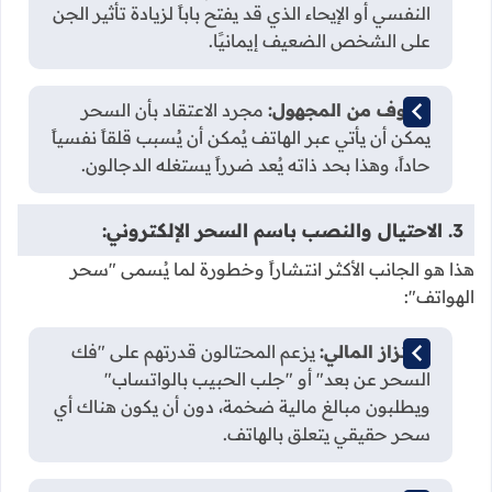
النفسي أو الإيحاء الذي قد يفتح باباً لزيادة تأثير الجن
على الشخص الضعيف إيمانيًا.
الخوف من المجهول:
مجرد الاعتقاد بأن السحر
يمكن أن يأتي عبر الهاتف يُمكن أن يُسبب قلقاً نفسياً
حاداً، وهذا بحد ذاته يُعد ضرراً يستغله الدجالون.
3. الاحتيال والنصب باسم السحر الإلكتروني:
هذا هو الجانب الأكثر انتشاراً وخطورة لما يُسمى "سحر
الهواتف":
الابتزاز المالي:
يزعم المحتالون قدرتهم على "فك
السحر عن بعد" أو "جلب الحبيب بالواتساب"
ويطلبون مبالغ مالية ضخمة، دون أن يكون هناك أي
سحر حقيقي يتعلق بالهاتف.