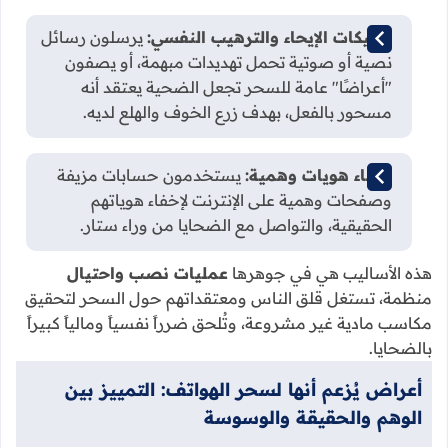
تكتيكات الإيحاء والترهيب النفسي:
يرسلون رسائل
نصية أو صوتية تحمل تهديدات مبهمة، أو يصفون
"أعراضًا" عامة للسحر تجعل الضحية يعتقد أنه
مسحور بالفعل، بهدف زرع الخوف والهلع لديه.
إنشاء هويات وهمية:
يستخدمون حسابات مزيفة
وصفحات وهمية على الإنترنت لإخفاء هوياتهم
الحقيقية، والتواصل مع الضحايا من وراء ستار.
هذه الأساليب هي في جوهرها
عمليات نصب واحتيال
منظمة، تستغل قلق الناس ومعتقداتهم حول السحر لتحقيق
مكاسب مادية غير مشروعة، وتُلحق ضرراً نفسياً ومالياً كبيراً
بالضحايا.
أعراض يُزعم أنها لسحر الهواتف: التمييز بين
الوهم والحقيقة والوسوسة