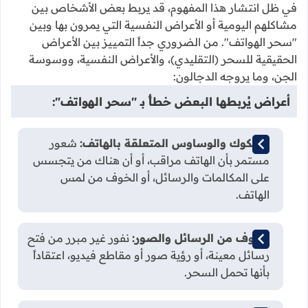
في ظل انتشار هذا المفهوم، قد يربط بعض الأشخاص بين
مشاكلهم اليومية أو الأعراض النفسية التي يمرون بها وبين
"سحر الهواتف". من الضروري جداً التمييز بين الأعراض
الحقيقية للسحر (التقليدي)، والأعراض النفسية، ووسوسة
الجن، وما يروجه الدجالون:
أعراض يُربطها البعض خطأً بـ "سحر الهواتف":
الشكوك والوساوس المتعلقة بالهاتف:
شعور
مستمر بأن الهاتف مراقب، أو أن هناك من يتجسس
على المكالمات والرسائل، أو الخوف من لمس
الهاتف.
الخوف من الرسائل والصور:
نفور غير مبرر من فتح
رسائل معينة، أو رؤية صور أو مقاطع فيديو، اعتقاداً
بأنها تحمل السحر.