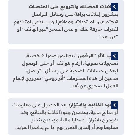
الإعلانات المضللة والترويج على المنصات:
ينشرون إعلانات براقة على وسائل التواصل
الاجتماعي، المنتديات، ومواقع الويب، تدعي امتلاكهم
لقدرات خارقة لفك أو عمل السحر "عبر الهاتف" أو
"عن بعد".
طلب الأثر "الرقمي":
يطلبون صوراً شخصية،
تسجيلات صوتية، أرقام هواتف، أو حتى الوصول
لبعض حسابات الضحية على وسائل التواصل،
مدعين أن هذه المعلومات "أثر روحي" ضروري لإتمام
العمل السحري عن بُعد.
الوعود الكاذبة والابتزاز:
بعد الحصول على معلومات
أو مبالغ مالية، يقدمون وعوداً كاذبة بالنتائج، وقد
يقومون بابتزاز الضحايا مالياً، مهددين بنشر
معلوماتهم أو إلحاق الضرر بهم إذا لم يدفعوا المزيد.