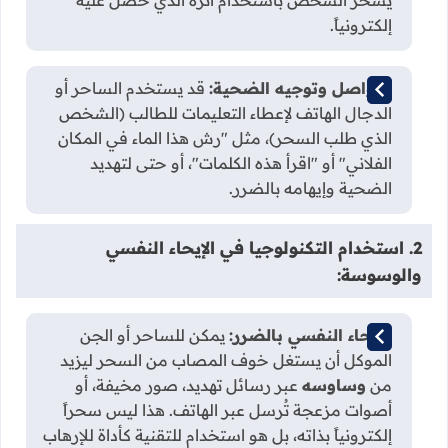
يسحر الشخص باستخدام أثره الذي حصل عليه
إلكترونياً.
التواصل وتوجيه الضحية:
قد يستخدم الساحر أو
الدجال الهاتف لإعطاء التعليمات للطالب (الشخص
الذي طلب السحر)، مثل "رش هذا الماء في المكان
الفلاني" أو "اقرأ هذه الكلمات"، أو حتى لتهديد
الضحية وإيهامه بالضرر.
2. استخدام التكنولوجيا في الإيحاء النفسي
والوسوسة:
الإيحاء النفسي بالضرر:
يمكن للساحر أو الجن
الموكل أن يستغل خوف المصاب من السحر ليزيد
من
وساوسه
عبر رسائل تهديد، صور مخيفة، أو
أصوات مزعجة تُرسل عبر الهاتف. هذا ليس سحراً
إلكترونياً بذاته، بل هو استخدام للتقنية كأداة للإرهاب