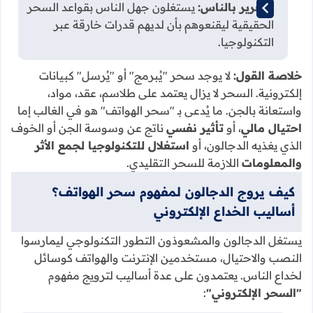
التغرير بالناس:
يستغلون جهل الناس بقواعد السحر
الحقيقية ليقنعوهم بأن لديهم قدرات خارقة عبر
التكنولوجيا.
خلاصة القول:
لا يوجد سحر "يُبرمج" أو "يُرسل" كبيانات
إلكترونية. السحر لا يزال يعتمد على طلاسم، عقد، مواد،
واستعانة بالجن. ما يُدعى بـ "سحر الهواتف" هو في الغالب إما
احتيال مالي
، أو
تأثير نفسي
ناتج عن وسوسة الجن أو الخوف
الذي يغذيه الدجالون، أو
استغلال للتكنولوجيا لجمع الأثر
والمعلومات
اللازمة للسحر التقليدي.
كيف يروج الدجالون لمفهوم سحر الهواتف؟
أساليب الخداع الإلكتروني
يستغل الدجالون والمشعوذون التطور التكنولوجي ليمارسوا
النصب والاحتيال، مستخدمين الإنترنت والهواتف كوسائل
لخداع الناس. يعتمدون على عدة أساليب لترويج مفهوم
"السحر الإلكتروني"
: