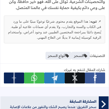
والتحصينات الشرعية. توكل على الله، فهو خير حافظاً، وكن
على وعي دائم بكيفية حماية نفسك في عالمنا المتصل.
📌
تنويه:
هذا الموقع يقدم محتوى شرعيًا توعويًا مبنيًا على ما ورد
في الكتاب والسنة والتجارب، ولا يقدم أي ضمانات علاجية أو طبية.
يُنصح دائمًا بمراجعة المختصين الطبيين عند وجود أعراض، واستخدام
الرقية كوسيلة إيمانية لا بديلًا عن العلاج المهني.
التصنيفات
السحر
أنواع السحر
شارك المقال لتنفع به غيرك
عرض المزي
شارك على facebook
شارك على x
شارك على telegram
شارك على whatsapp
المشاركة السابقة
سحر التفريق: عندما يصبح الشك والنفور من علامات الإصابة