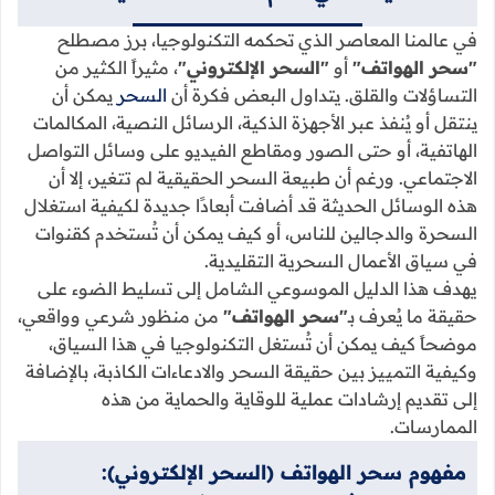
في عالمنا المعاصر الذي تحكمه التكنولوجيا، برز مصطلح
"سحر الهواتف"
أو
"السحر الإلكتروني"
، مثيراً الكثير من
التساؤلات والقلق. يتداول البعض فكرة أن
السحر
يمكن أن
ينتقل أو يُنفذ عبر الأجهزة الذكية، الرسائل النصية، المكالمات
الهاتفية، أو حتى الصور ومقاطع الفيديو على وسائل التواصل
الاجتماعي. ورغم أن طبيعة السحر الحقيقية لم تتغير، إلا أن
هذه الوسائل الحديثة قد أضافت أبعادًا جديدة لكيفية استغلال
السحرة والدجالين للناس، أو كيف يمكن أن تُستخدم كقنوات
في سياق الأعمال السحرية التقليدية.
يهدف هذا الدليل الموسوعي الشامل إلى تسليط الضوء على
حقيقة ما يُعرف بـ
"سحر الهواتف"
من منظور شرعي وواقعي،
موضحاً كيف يمكن أن تُستغل التكنولوجيا في هذا السياق،
وكيفية التمييز بين حقيقة السحر والادعاءات الكاذبة، بالإضافة
إلى تقديم إرشادات عملية للوقاية والحماية من هذه
الممارسات.
مفهوم سحر الهواتف (السحر الإلكتروني):