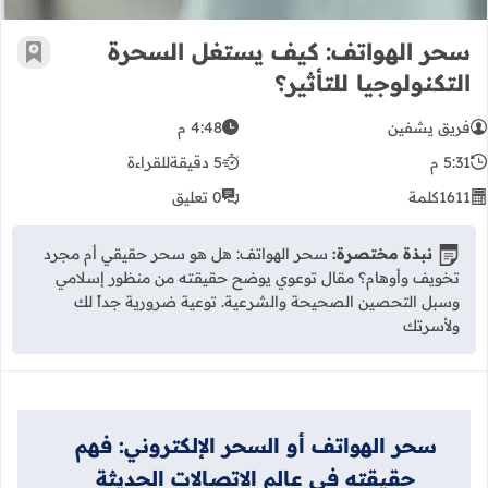
سحر الهواتف: كيف يستغل السحرة
أضف إ
التكنولوجيا للتأثير؟
فريق يشفين
4:48 م
5:31 م
5 دقيقة
للقراءة
1611
كلمة
0 تعليق
نبذة مختصرة:
سحر الهواتف: هل هو سحر حقيقي أم مجرد
تخويف وأوهام؟ مقال توعوي يوضح حقيقته من منظور إسلامي
وسبل التحصين الصحيحة والشرعية. توعية ضرورية جداً لك
ولأسرتك
سحر الهواتف أو السحر الإلكتروني: فهم
حقيقته في عالم الاتصالات الحديثة