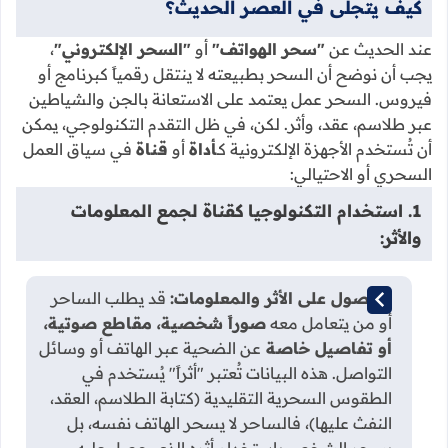
كيف يتجلى في العصر الحديث؟
عند الحديث عن
"سحر الهواتف"
أو
"السحر الإلكتروني"
،
يجب أن نوضح أن السحر بطبيعته لا ينتقل رقمياً كبرنامج أو
فيروس. السحر عمل يعتمد على الاستعانة بالجن والشياطين
عبر طلاسم، عقد، وأثر. لكن، في ظل التقدم التكنولوجي، يمكن
أن تُستخدم الأجهزة الإلكترونية كـ
أداة
أو
قناة
في سياق العمل
السحري أو الاحتيالي:
1. استخدام التكنولوجيا كقناة لجمع المعلومات
والأثر:
الحصول على الأثر والمعلومات:
قد يطلب الساحر
أو من يتعامل معه
صوراً شخصية، مقاطع صوتية،
أو تفاصيل خاصة
عن الضحية عبر الهاتف أو وسائل
التواصل. هذه البيانات تُعتبر "أثراً" يُستخدم في
الطقوس السحرية التقليدية (كتابة الطلاسم، العقد،
النفث عليها)، فالساحر لا يسحر الهاتف نفسه، بل