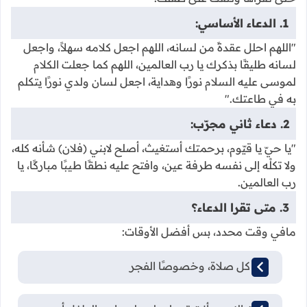
1. الدعاء الأساسي:
"اللهم احلل عقدةً من لسانه، اللهم اجعل كلامه سهلاً، واجعل
لسانه طليقًا بذكرك يا رب العالمين، اللهم كما جعلت الكلام
لموسى عليه السلام نورًا وهداية، اجعل لسان ولدي نورًا يتكلم
به في طاعتك."
2. دعاء ثاني مجرّب:
"يا حيّ يا قيّوم، برحمتك أستغيث، أصلح لابني (فلان) شأنه كله،
ولا تكلْه إلى نفسه طرفة عين، وافتح عليه نطقًا طيبًا مباركًا، يا
رب العالمين.
3. متى تقرا الدعاء؟
مافي وقت محدد، بس أفضل الأوقات:
بعد كل صلاة، وخصوصًا الفجر