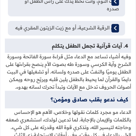
وقت النوم، وأنت تحط يدك على راس الطفل أو
صدره
أثناء الرقية الشرعية، أو مع زيت الزيتون المقري فيه
4. آيات قرآنية تجعل الطفل يتكلم
وفيه أشياء تساعد مع الدعاء مثل قراءة سورة الفاتحة وسورة
الشرح وآية الكرسي وسورة طه بصوت الأم ينصح بقراءتها على
الطفل يوميًا والنفث على صدره ولسانه. أو تشغيلها في البيت
دايمًا والقرآن لما يحيط بالطفل يلين قلبه ويريّح روحه ويمكن
أصوات الحروف تدخل مع الآيات وتبدأ تحرك لسانه بهدوء.
كيف ندعو بقلب صادق ومؤمن؟
الدعاء مو مجرد كلمات نقولها وخلاص، الأهم هو الإحساس
بالكلمات والإيمان بالإجابة. لما تدعين لولدك، استشعري ضعفه
وحاجته لتيسير الله، وتذكري قوة الله وقدرته على كل شيء.
الحّي بالدعاء في كل وقت، وفي أوقات الاستجابة زي الثلث