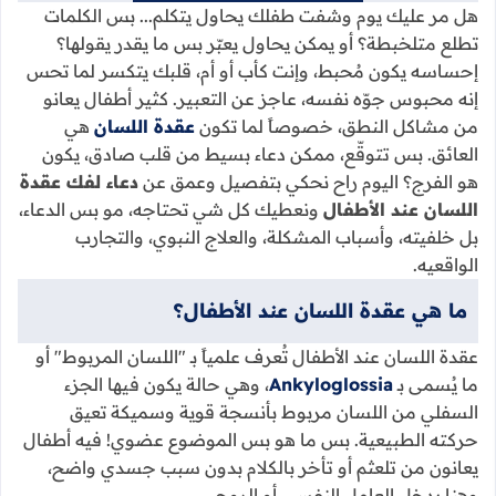
هل مر عليك يوم وشفت طفلك يحاول يتكلم... بس الكلمات
تطلع متلخبطة؟ أو يمكن يحاول يعبّر بس ما يقدر يقولها؟
إحساسه يكون مُحبط، وإنت كأب أو أم، قلبك يتكسر لما تحس
إنه محبوس جوّه نفسه، عاجز عن التعبير. كثير أطفال يعانو
من مشاكل النطق، خصوصاً لما تكون
عقدة اللسان
هي
العائق. بس تتوقّع، ممكن دعاء بسيط من قلب صادق، يكون
هو الفرج؟ اليوم راح نحكي بتفصيل وعمق عن
دعاء لفك عقدة
اللسان عند الأطفال
ونعطيك كل شي تحتاجه، مو بس الدعاء،
بل خلفيته، وأسباب المشكلة، والعلاج النبوي، والتجارب
الواقعيه.
ما هي عقدة اللسان عند الأطفال؟
عقدة اللسان عند الأطفال تُعرف علمياً بـ "اللسان المربوط" أو
ما يُسمى بـ
Ankyloglossia
، وهي حالة يكون فيها الجزء
السفلي من اللسان مربوط بأنسجة قوية وسميكة تعيق
حركته الطبيعية. بس ما هو بس الموضوع عضوي! فيه أطفال
يعانون من تلعثم أو تأخر بالكلام بدون سبب جسدي واضح،
وهنا يدخل العامل النفسي أو الروحي.