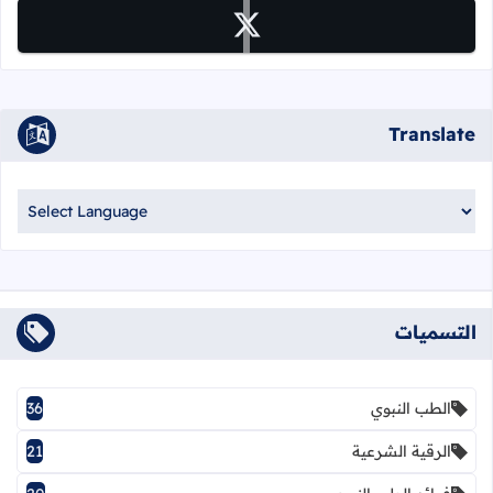
تابعنا على x
Translate
التسميات
الطب النبوي
36
الرقية الشرعية
21