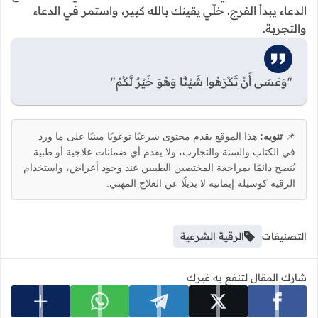
الدعاء يبدأ الفرج. خلّي يقينك بالله كبير، واستمر في الدعاء
والتجربة.
"وَعَسَى أَنْ تَكْرَهُوا شَيْئًا وَهُوَ خَيْرٌ لَّكُمْ"
📌
تنويه:
هذا الموقع يقدم محتوى شرعيًا توعويًا مبنيًا على ما ورد
في الكتاب والسنة والتجارب، ولا يقدم أي ضمانات علاجية أو طبية.
يُنصح دائمًا بمراجعة المختصين الطبيين عند وجود أعراض، واستخدام
الرقية كوسيلة إيمانية لا بديلًا عن العلاج المهني.
التصنيفات
الرقية الشرعية
شارك المقال لتنفع به غيرك
عرض المزي
شارك على facebook
شارك على x
شارك على telegram
شارك على whatsapp