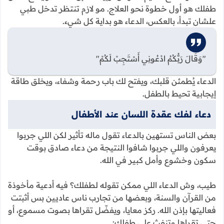
طفلك هو أول خطوة نحو العلاج. مو لازم تنتظر تدخل طبي
علشان تبدأ، بالعكس، الدعاء هو بداية كل شيء.
"وَقَالَ رَبُّكُمُ ادْعُونِي أَسْتَجِبْ لَكُمْ"
الدعاء يُطمئن قلبك، ويفتح لك باب رحمة وشفاء، ويخلق طاقة
إيجابية تحيط بالطفل.
دعاء لفك عقدة اللسان عند الأطفال
بعض الناس تستهين بالدعاء تقول ماله تأثير لكن اللي جربوا
يعرفون واللي جربوا شافوا النتيجة من دعاء صادق بوقت
سكون وخشوع وأمل كبير في الله.
طيب، وش الدعاء اللي ممكن تقوله لطفلك؟ فيه أدعية مأخوذة
من القرآن والسنة، وبعضها من تجارب ناس عاديين بس أثبتت
فعاليتها بإذن الله. ركز معايا، ويفضّل تقراها بصوت مسموع، أو
حتى تقراها وتنفث على طفلك: