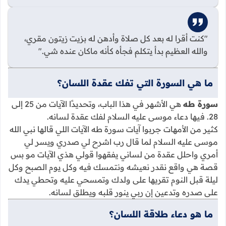
"كنت أقرا له بعد كل صلاة وأدهن له بزيت زيتون مقري،
والله العظيم بدأ يتكلم فجأه كأنه ماكان عنده شي."
ما هي السورة التي تفك عقدة اللسان؟
سورة طه
هي الأشهر في هذا الباب، وتحديدًا الآيات من 25 إلى
28. فيها دعاء موسى عليه السلام لفك عقدة لسانه.
كثير من الأمهات جربوا آيات سورة طه الآيات اللي قالها نبي الله
موسى عليه السلام لما قال رب اشرح لي صدري ويسر لي
أمري واحلل عقدة من لساني يفقهوا قولي هذي الآيات مو بس
قصة هي واقع نقدر نعيشه ونتمسك فيه وكل يوم الصبح وكل
ليلة قبل النوم تقريها على ولدك وتمسحي عليه وتحطي يدك
على صدره وتدعين إن ربي ينور قلبه ويطلق لسانه.
ما هو دعاء طلاقة اللسان؟