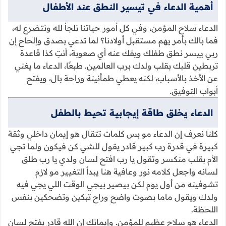
أهمية الدعاء في تيسير النطق عند الأطفال
الدعاء سلاح المؤمن، وفي كل أمور حياتنا نلجأ لله ونتضرع له،
فما بالك بأمر يهم مستقبل أولادنا؟ لما تدعي بصدق وإلحاح إن
ربي ييسر نطق طفلك ويفك عنه أي صعوبة، أنتِ كذا قاعدة
تربطين قلبك بقلب ولدك برب العالمين. طبعًا، الدعاء ما يغني
عن الأخذ بالأسباب، لكنه يعطي طمأنينة وراحة بال، ويفتح
أبواب التوفيق.
الدعاء يخلق طاقة إيجابية تحيط بالطفل
كلنا نعرف إن الدعاء مو بس كلمات تتقال هو إيمان داخلي وثقة
كبيرة في قدرة رب كبير قادر يقول للشي كن فيكون ولما تجي
الأم بقلب منكسر وتقول يا رب افتح لسان ولدي يا رب طلق
لسانه واجعل كلامه نور وعافية هنا يبدأ التغيير مو لازم
تشوفينه من أول يوم لكن بيصير بيجي الوقت اللي يجي فيه
ولدك ويقول ماما بصوت واضح وراح تبكين وتضحكين بنفس
اللحظة.
الدعاء هو سلاح عظيم للمؤمن. وإيمانك إن الله قادر يفتح لسان