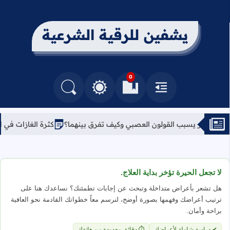
يشفين للرقية الشرعية
0
القائمة
العلامات المرجعية
البحث في المدونة
التغيير بين الوضع النهاري والداكن
القولون العصبي وكيف تفرق بينهما؟
كثرة الغازات في البطن والسحر: ع
لا تجعل الحيرة تؤخر بداية العلاج.
هل تشعر بأعراض متداخلة وتبحث عن إجابات تطمئنك؟ نساعدك هنا على
ترتيب أعراضك وفهمها بصورة أوضح، لنرسم معاً خطواتك القادمة نحو العافية
براحة وأمان.
✔ دراسة شاملة لأعراضك
⏱ دقائق معدودة من هاتفك