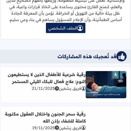
والإنسانية. نعمل على تبسيط المعلومة، وربطها بالفهم الصحيح للدين
والعلم، لنمنح القارئ محتوى يساعده على اتخاذ قرارات واعية، في
ظل بيئة خالية من التهويل أو الخرافة. نؤمن بأن المعرفة الجادة
أساس الطمأنينة، وأن الإعلام المسؤول يساهم في بناء وعي سليم.
الملف الشخصي
قد تُعجبك هذه المشاركات
رقية شرعية للأطفال الذين لا يستطيعون
النوم: علاج فعال للبكاء الليلي المستمر
اقرأ المزيد عن رقية شرعية للأطفال الذين لا يستطيعون النوم: 
فريق يشفين
21/11/2025
اقرأ المزيد عن رقية سحر الجنون واختلال العقول مكتوبة كاملة 
رقية سحر الجنون واختلال العقول مكتوبة
كاملة للشفاء بإذن الله
فريق يشفين
19/11/2025