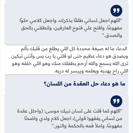
"اللهم اجعل لساني طلقًا بذكرك، واجعل كلامي حلوًا
مفهومًا، وافتح علي فتوح العارفين، وانطقني بالحق
والصدق."
الدعاء ما له صيغة محددة كل اللي يطلع من قلبك بألم
وبصدق هو دعاء عظيم حتى لو قلتي يا رب بس وأنتي تبكين
ترى الله يسمع والله أرحم بطفلك منك وهو اللي خلقه وهو
اللي راح يهديه ويعلمه وييسر له دربه.
ما هو دعاء حل العقدة من اللسان؟
"اللهم كما قلت على لسان نبيك موسى: (واحلل عقدة
من لساني يفقهوا قولي)، اجعل كلام ولدي واضحًا
مفهومًا، واملأ فمه بالحكمة والنور."